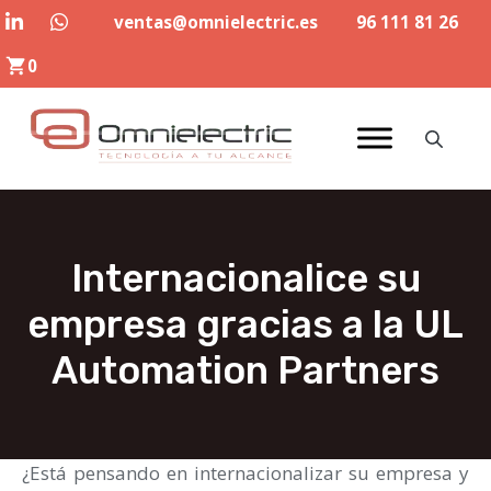
Saltar
ventas@omnielectric.es
96 111 81 26
al
0
contenido
Internacionalice su
empresa gracias a la UL
Automation Partners
¿Está pensando en internacionalizar su empresa y