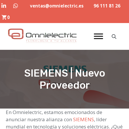
Saltar
ventas@omnielectric.es
96 111 81 26
al
0
contenido
SIEMENS | Nuevo
Proveedor
En Omnielectric, estamos emocionados de
anunciar nuestra alianza con
SIEMENS
, líder
mundial en tecnología y soluciones eléctricas. ¿Qué