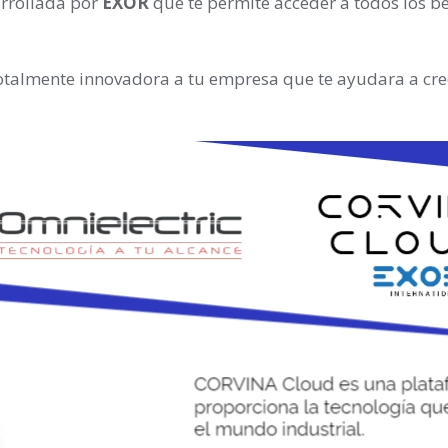
rrollada por
EXOR
que te permite acceder a todos los be
otalmente innovadora a tu empresa que te ayudara a crec