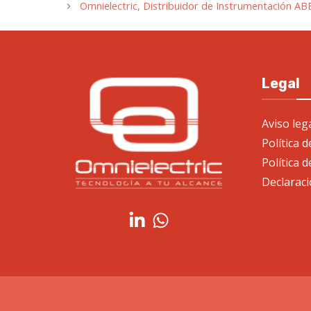
Omnielectric, Distribuidor de Instrumentación AB
Legal
Aviso leg
Política 
Política d
Declaraci