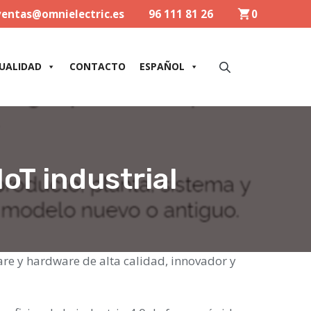
ventas@omnielectric.es
96 111 81 26
0
UALIDAD
CONTACTO
ESPAÑOL
oT industrial
re y hardware de alta calidad, innovador y