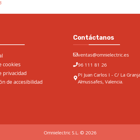
B
Contáctanos
ventas@omnielectric.es
al
de cookies
96 111 81 26
e privacidad
PI Juan Carlos I - C/ La Granj
ón de accesibilidad
Almussafes, Valencia.
Omnielectric S.L. © 2026