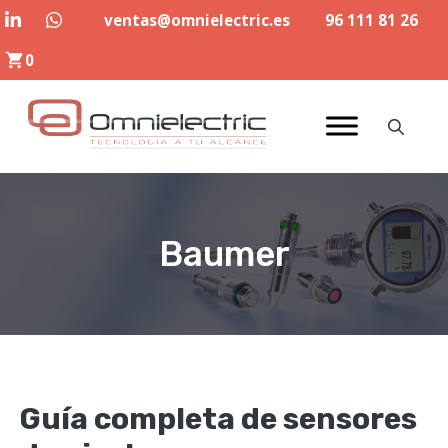
Saltar
ventas@omnielectric.es
96 111 81 26
al
0
contenido
Baumer
Guía completa de sensores