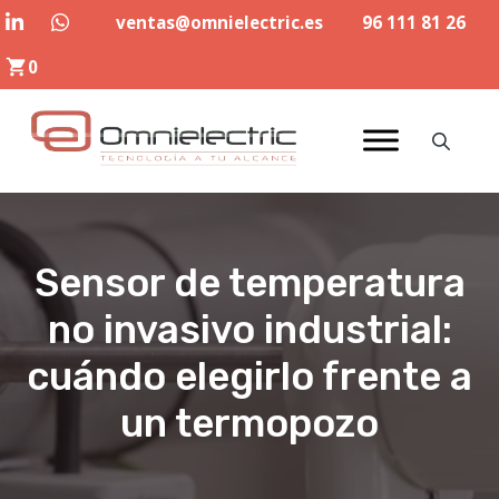
Saltar
ventas@omnielectric.es
96 111 81 26
al
0
contenido
Sensor de temperatura
no invasivo industrial:
cuándo elegirlo frente a
un termopozo