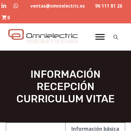
Saltar
ventas@omnielectric.es
96 111 81 26
al
0
contenido
INFORMACIÓN
RECEPCIÓN
CURRICULUM VITAE
Información básica