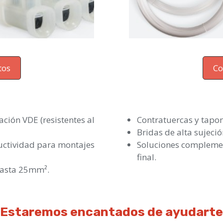
tos
Co
ación VDE (resistentes al
Contratuercas y tapon
Bridas de alta sujeci
uctividad para montajes
Soluciones complemen
final.
hasta 25mm².
Estaremos encantados de ayudarte