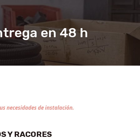
ntrega en 48 h
us necesidades de instalación.
S Y RACORES