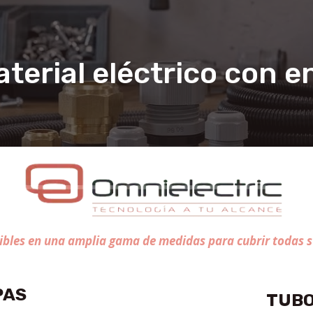
terial eléctrico con e
ibles en una amplia gama de medidas para cubrir todas s
PAS
TUBO