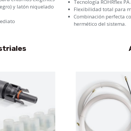
Tecnología ROHRflex PA.6
egro) y latón niquelado
Flexibilidad total para
Combinación perfecta con
mediato
hermético del sistema.
triales