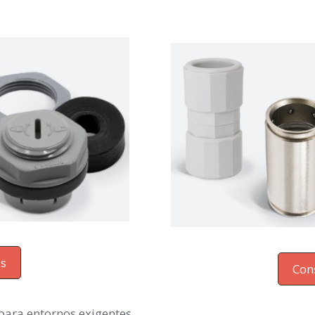
os
Con
para entornos exigentes